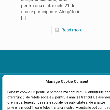
pentru una dintre cele 21 de
cauze participante. Alergătorii
[…]
Read more
Manage Cookie Consent
Fundația Comunitară Sibiu, CIF 30885877
Folosim cookie-uri pentru a
personaliza
conținutul
și
anunțurile
pen
oferi
funcții
de
rețele
sociale
și
pentru a
analiza
traficul. De asemen
Pentru donații:
oferim partenerilor de
rețele
sociale, de publicitate
și
de analize
in
privire
la
modul
în
care
folosiți
site-ul nostru.
Aceștia
le
pot
combin
RO72RNCB0227130116020001 deschis la BCR Si