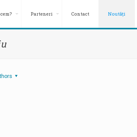
acem?
Parteneri
Contact
Noutăți
iu
thors