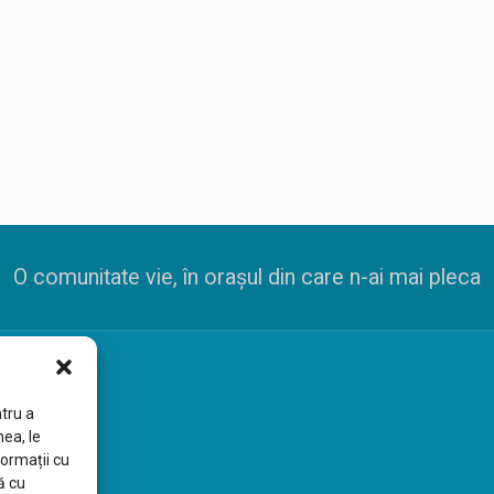
O comunitate vie, în orașul din care n-ai mai pleca
tru a
ea, le
formații
cu
ă
cu
biu