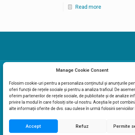
Read more
Manage Cookie Consent
Fundația Comunitară Sibiu, CIF 30885877
Folosim cookie-uri pentru a
personaliza
conținutul
și
anunțurile
pen
oferi
funcții
de
rețele
sociale
și
pentru a
analiza
traficul. De asemen
Pentru donații:
oferim partenerilor de
rețele
sociale, de publicitate
și
de analize
in
privire
la
modul
în
care
folosiți
site-ul nostru.
Aceștia
le
pot
combin
RO72RNCB0227130116020001 deschis la BCR Si
alte
informații
oferite de dvs.
sau
culese
în
urmă
folosirii serviciilor 
sau
online aici
Accept
Refuz
Permite s
Copyright ©2026 Fundația Comunitară Sibiu - To