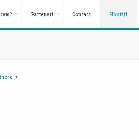
acem?
Parteneri
Contact
Noutăți
thors