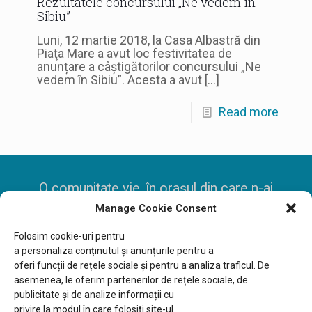
Rezultatele concursului „Ne vedem în
Sibiu”
Luni, 12 martie 2018, la Casa Albastră din
Piaţa Mare a avut loc festivitatea de
anunțare a câștigătorilor concursului „Ne
vedem în Sibiu”. Acesta a avut
[…]
Read more
O comunitate vie, în orașul din care n-ai
Manage Cookie Consent
mai pleca
Folosim cookie-uri pentru
a
personaliza
conținutul
și
anunțurile
pentru a
oferi
funcții
de
rețele
sociale
și
pentru a
analiza
traficul. De
Fundația Comunitară Sibiu, CIF 30885877
asemenea, le oferim partenerilor de
rețele
sociale, de
publicitate
și
de analize
informații
cu
privire
la
modul
în
care
folosiți
site-ul