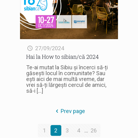
27/09/2024
Hai la How to sibian/că 2024
Te-ai mutat la Sibiu și încerci să-ți
găsești locul în comunitate? Sau
ești aici de mai multă vreme, dar
vrei să-ți lărgești cercul de amici,
să-i
[…]
Prev page
1
2
3
4
...
26