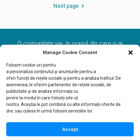
Next page
O comunitate vie, în orașul din care n-ai
Manage Cookie Consent
mai pleca
Folosim cookie-uri pentru
a
personaliza
conținutul
și
anunțurile
pentru a
oferi
funcții
de
rețele
sociale
și
pentru a
analiza
traficul. De
Fundația Comunitară Sibiu, CIF 30885877
asemenea, le oferim partenerilor de
rețele
sociale, de
publicitate
și
de analize
informații
cu
privire
la
modul
în
care
folosiți
site-ul
Pentru donații:
nostru.
Aceștia
le
pot
combină
cu alte
informații
oferite de
RO72RNCB0227130116020001 deschis la
dvs.
sau
culese
în
urmă
folosirii serviciilor lor.
BCR Sibiu
sau
online aici
Accept
Copyright ©2026 Fundația Comunitară