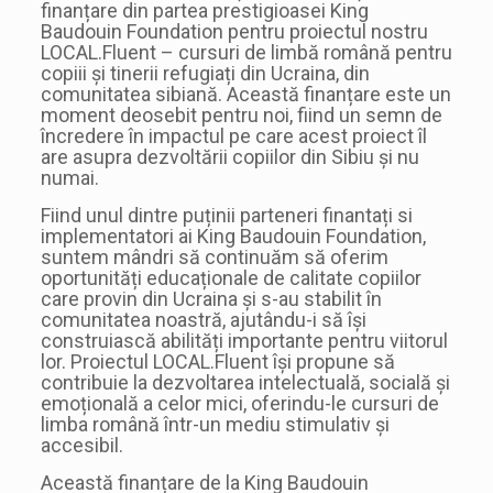
finanțare din partea prestigioasei King
Baudouin Foundation pentru proiectul nostru
LOCAL.Fluent – cursuri de limbă română pentru
copiii și tinerii refugiați din Ucraina, din
comunitatea sibiană. Această finanțare este un
moment deosebit pentru noi, fiind un semn de
încredere în impactul pe care acest proiect îl
are asupra dezvoltării copiilor din Sibiu și nu
numai.
Fiind unul dintre puținii parteneri finantați si
implementatori ai King Baudouin Foundation,
suntem mândri să continuăm să oferim
oportunități educaționale de calitate copiilor
care provin din Ucraina și s-au stabilit în
comunitatea noastră, ajutându-i să își
construiască abilități importante pentru viitorul
lor. Proiectul LOCAL.Fluent își propune să
contribuie la dezvoltarea intelectuală, socială și
emoțională a celor mici, oferindu-le cursuri de
limba română într-un mediu stimulativ și
accesibil.
Această finanțare de la King Baudouin