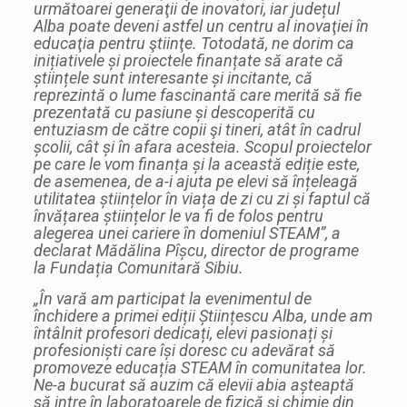
următoarei generaţii de inovatori, iar județul
Alba poate deveni astfel un centru al inovaţiei în
educaţia pentru ştiinţe. Totodată, ne dorim ca
inițiativele și proiectele finanțate să arate că
științele sunt interesante și incitante, că
reprezintă o lume fascinantă care merită să fie
prezentată cu pasiune și descoperită cu
entuziasm de către copii şi tineri, atât în cadrul
școlii, cât și în afara acesteia. Scopul proiectelor
pe care le vom finanța și la această ediție este,
de asemenea, de a-i ajuta pe elevi să înțeleagă
utilitatea științelor în viața de zi cu zi și faptul că
învățarea științelor le va fi de folos pentru
alegerea unei cariere în domeniul STEAM”, a
declarat Mădălina Pîșcu, director de programe
la Fundația Comunitară Sibiu.
„În vară am participat la evenimentul de
închidere a primei ediții Științescu Alba, unde am
întâlnit profesori dedicați, elevi pasionați și
profesioniști care își doresc cu adevărat să
promoveze educația STEAM în comunitatea lor.
Ne-a bucurat să auzim că elevii abia așteaptă
să intre în laboratoarele de fizică și chimie din