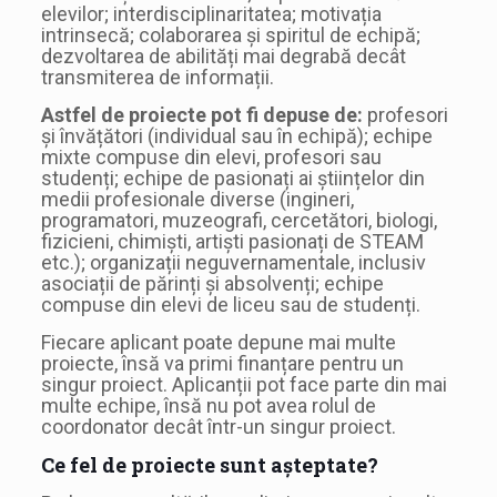
elevilor; interdisciplinaritatea; motivația
intrinsecă; colaborarea și spiritul de echipă;
dezvoltarea de abilități mai degrabă decât
transmiterea de informații.
Astfel de proiecte pot fi depuse de:
profesori
și învățători (individual sau în echipă); echipe
mixte compuse din elevi, profesori sau
studenți; echipe de pasionați ai științelor din
medii profesionale diverse (ingineri,
programatori, muzeografi, cercetători, biologi,
fizicieni, chimiști, artiști pasionați de STEAM
etc.); organizații neguvernamentale, inclusiv
asociații de părinți și absolvenți; echipe
compuse din elevi de liceu sau de studenți.
Fiecare aplicant poate depune mai multe
proiecte, însă va primi finanțare pentru un
singur proiect. Aplicanții pot face parte din mai
multe echipe, însă nu pot avea rolul de
coordonator decât într-un singur proiect.
Ce fel de proiecte sunt așteptate?