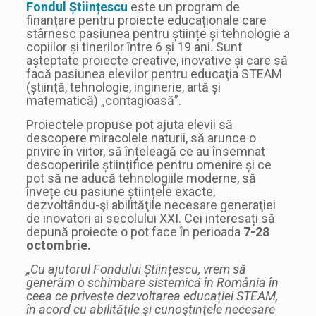
Fondul Științescu
este un program de
finanțare pentru proiecte educaționale care
stârnesc pasiunea pentru științe și tehnologie a
copiilor și tinerilor între 6 și 19 ani. Sunt
așteptate proiecte creative, inovative și care să
facă pasiunea elevilor pentru educaţia STEAM
(știință, tehnologie, inginerie, artă și
matematică) „contagioasă”.
Proiectele propuse pot ajuta elevii să
descopere miracolele naturii, să arunce o
privire în viitor, să înțeleagă ce au însemnat
descoperirile științifice pentru omenire și ce
pot să ne aducă tehnologiile moderne, să
învețe cu pasiune științele exacte,
dezvoltându-şi abilităţile necesare generaţiei
de inovatori ai secolului XXI. Cei interesați să
depună proiecte o pot face în perioada
7-28
octombrie.
„Cu ajutorul Fondului Științescu, vrem să
generăm o schimbare sistemică în România în
ceea ce privește dezvoltarea educației STEAM,
în acord cu abilităţile şi cunoştinţele necesare