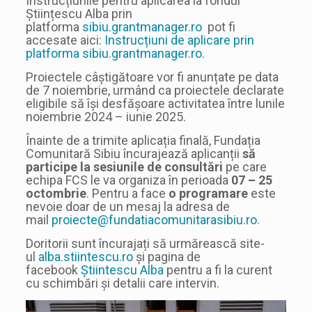
Instrucțiunile pentru aplicarea la fondul
Științescu Alba prin
platforma
sibiu.grantmanager.ro
pot fi
accesate aici:
Instrucțiuni de aplicare prin
platforma sibiu.grantmanager.ro
.
Proiectele câștigătoare vor fi anunțate pe data
de 7 noiembrie, urmând ca proiectele declarate
eligibile să își desfășoare activitatea între lunile
noiembrie 2024 – iunie 2025.
Înainte de a trimite aplicația finală, Fundația
Comunitară Sibiu încurajează aplicanții
să
participe la sesiunile de consultări
pe care
echipa FCS le va organiza în perioada
07 – 25
octombrie
. Pentru a face
o programare
este
nevoie doar de un mesaj la adresa de
mail
proiecte@fundatiacomunitarasibiu.ro
.
Doritorii sunt încurajați să urmărească site-
ul
alba.stiintescu.ro
și pagina de
facebook
Știintescu Alba
pentru a fi la curent
cu schimbări și detalii care intervin.