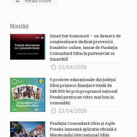
Read more
Noutăți
Smart but Scammed – un demers de
conștientizare dedicat prevenirii
fraudelor online, lansat de Fundația
Comunitară Sibiu în parteneriat cu
SmartBill
23/04/2026
5 proiecte educaționale din județul
Sibiu primesc finanțare totală de
248.500 lei prin programul național
Fondul pentru un viitor mai bun în
comunități
23/04/2026
Fundația Comunitară Sibiu și Agile
Freaks lansează aplicația oficială a
Maratonului Internațional Sibiu