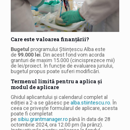
Care este valoarea finanțării?
Bugetul
programului Științescu Alba este
de
99.000 lei
. Din acest fond vom acorda
granturi de maxim 15.000 (cincisprezece mii)
de lei/proiect. În funcție de evaluarea juriului,
bugetul propus poate suferi modificări.
Termenul limită pentru a aplica și
modul de aplicare
Ghidul aplicantului și calendarul complet al
ediției a 2-a se găsesc pe
alba.stiintescu.ro.
În
ceea ce privește formularul de aplicare, acesta
poate fi completat
pe
sibiu.grantmanager.ro
până în data de 28
octombrie 2024, ora 12.00 pm (la prânz).