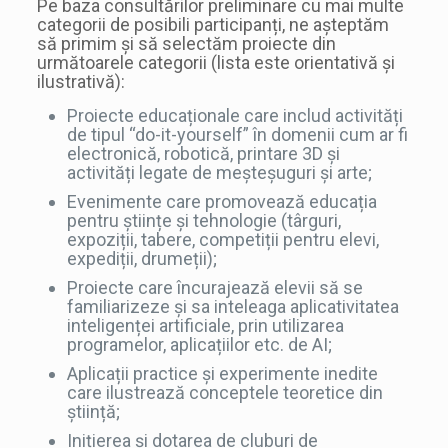
Pe baza consultărilor preliminare cu mai multe
categorii de posibili participanți, ne așteptăm
să primim și să selectăm proiecte din
următoarele categorii (lista este orientativă și
ilustrativă):
Proiecte educaționale care includ activități
de tipul “do-it-yourself” în domenii cum ar fi
electronică, robotică, printare 3D și
activități legate de meșteșuguri și arte;
Evenimente care promovează educația
pentru științe și tehnologie (târguri,
expoziții, tabere, competiții pentru elevi,
expediții, drumeții);
Proiecte care încurajează elevii să se
familiarizeze și sa inteleaga aplicativitatea
inteligenței artificiale, prin utilizarea
programelor, aplicațiilor etc. de AI;
Aplicații practice și experimente inedite
care ilustrează conceptele teoretice din
știință;
Inițierea și dotarea de cluburi de