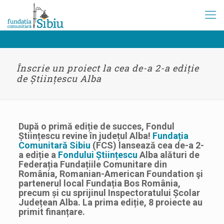
Înscrie un proiect la cea de-a 2-a ediție
de Științescu Alba
După o primă ediție de succes, Fondul
Științescu revine în județul Alba!
Fundația
Comunitară Sibiu
(FCS) lansează cea de-a 2-
a ediție a
Fondului Științescu
Alba alături de
Federația Fundațiile Comunitare din
România, Romanian-American Foundation şi
partenerul local Fundația Bos România,
precum și cu sprijinul Inspectoratului Școlar
Județean Alba. La prima ediție, 8 proiecte au
primit finanțare.