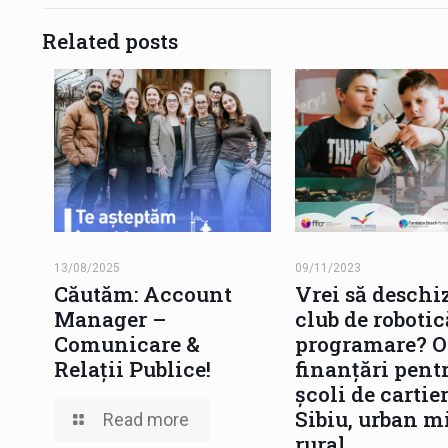
Related posts
13/08/2025
09/11/2023
Căutăm: Account
Vrei să deschi
Manager –
club de robotic
Comunicare &
programare? O
Relații Publice!
finanțări pent
școli de cartie
Sibiu, urban mi
Read more
rural