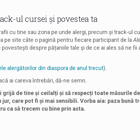
track-ul cursei și povestea ta
afii cu tine sau zona pe unde alergi, precum și track-ul cu
pe site câte o pagină pentru fiecare participant de la
Al
 povestești despre pățaniile tale și de ce ai ales să ne fii a
le alergătorilor din diaspora de anul trecut
).
acă ai careva întrebări, dă-ne semn.
 grijă de tine și ceilalți și să respecți toate măsurile d
n jur, care pot fi și mai sensibili. Vorba aia: paza bună t
tru ca să trecem cu bine prin asta.