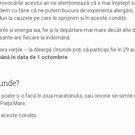
provocările acestui an ne atenționează că e mai înțelept 
dem cu tărie că ne putem bucura de experiența alergării, un
ri la cauzele pe care le sprijinim și în aceste condiții.
 și energia aia, fie și la depărtare mai mare decât alte dă
sante are fiecare la îndemână.
ra viețile – la
Aleargă Oriunde
poți să participi fie în 29 a
până în data de 1 octombrie
.
iunde?
 poate s-o facă în ziua maratonului, sau oricine se simte
 Piața Mare.
aceste condiții.