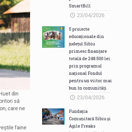
SmartBill
23/04/2026
5 proiecte
educaționale din
județul Sibiu
primesc finanțare
totală de 248.500 lei
prin programul
național Fondul
pentru un viitor mai
bun în comunități
 Huet din
23/04/2026
ritori să
on, care ne
Fundația
Comunitară Sibiu și
Agile Freaks
eștile faine