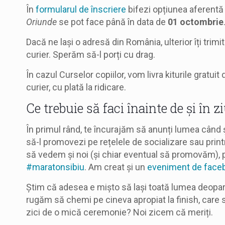
În
formularul de înscriere
bifezi opțiunea aferentă ș
Oriunde
se pot face până în data de
01 octombrie
Dacă ne lași o adresă din România, ulterior îți trim
curier. Sperăm să-l porți cu drag.
În cazul Curselor copiilor, vom livra kiturile gratuit 
curier, cu plată la ridicare.
Ce trebuie să faci înainte de și în z
În primul rând, te încurajăm să anunți lumea când ș
să-l promovezi pe rețelele de socializare sau printre
să vedem și noi (și chiar eventual să promovăm), p
#maratonsibiu
. Am creat și un
eveniment de facebo
Știm că adesea e mișto să lași toată lumea deoparte
rugăm să chemi pe cineva apropiat la finish, care s
zici de o mică ceremonie? Noi zicem că meriți.