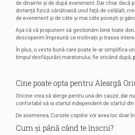
de dinainte și de după eveniment. Dar chiar dacă 
distanță fizică sănătoasă unul față de celălalt, cre
de eveniment și de câte și mai câte povești și gându
Așa că vă propunem să gestionăm bine toate dorurile
descoperim împreună ce motivații și trasee intere
În plus, o veste bună care poate le-ar simplifica uno
timpul desfășurării maratonului, fie oricând după,
Cine poate opta pentru Aleargă Or
Oricine vrea să alerge pentru una din cauze, dar nu
confortabil să ia startul independent de startul din
De asemenea, Cursele copiilor vor avea loc doar în 
Cum și până când te înscrii?