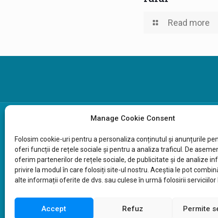
Read more
Manage Cookie Consent
Fundația Comunitară Sibiu, CIF 30885877
Folosim cookie-uri pentru a
personaliza
conținutul
și
anunțurile
pen
oferi
funcții
de
rețele
sociale
și
pentru a
analiza
traficul. De asemen
Pentru donații:
oferim partenerilor de
rețele
sociale, de publicitate
și
de analize
in
privire
la
modul
în
care
folosiți
site-ul nostru.
Aceștia
le
pot
combin
RO72RNCB0227130116020001 deschis la BCR Si
alte
informații
oferite de dvs.
sau
culese
în
urmă
folosirii serviciilor 
sau
online aici
Accept
Refuz
Permite s