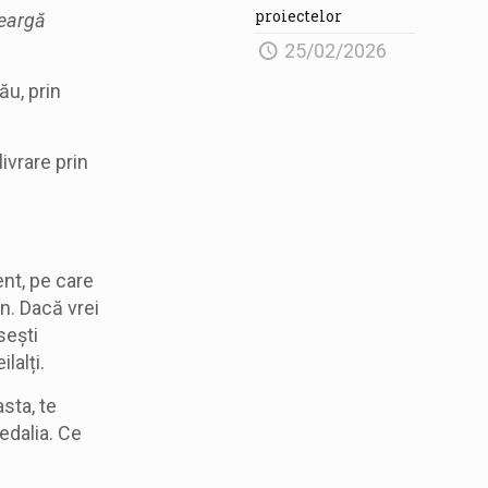
proiectelor
eargă
25/02/2026
ău, prin
livrare prin
ent, pe care
in. Dacă vrei
sești
lalți.
sta, te
edalia. Ce