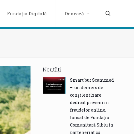
Fundația Digitală
Donează
Noutăți
Smart but Scammed
– un demers de
conștientizare
dedicat prevenirii
fraudelor online,
lansat de Fundația
Comunitară Sibiu în
parteneriat cu