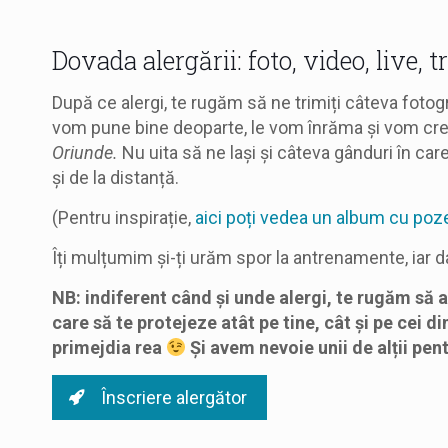
Dovada alergării: foto, video, live, 
După ce alergi, te rugăm să ne trimiți câteva fotogr
vom pune bine deoparte, le vom înrăma și vom crea 
Oriunde.
Nu uita să ne lași și câteva gânduri în care
și de la distanță.
(Pentru inspirație,
aici poți vedea un album cu poze
Îți mulțumim și-ți urăm spor la antrenamente, iar d
NB: indiferent când și unde alergi, te rugăm să ai
care să te protejeze atât pe tine, cât și pe cei di
primejdia rea
Și avem nevoie unii de alții pen
Înscriere alergător