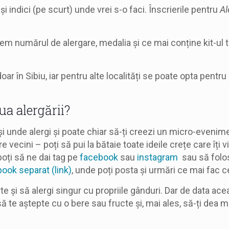
i indici (pe scurt) unde vrei s-o faci. Înscrierile pentru
Al
.
item numărul de alergare, medalia și ce mai conține kit-ul t
doar în Sibiu, iar pentru alte localități se poate opta pentru 
iua alergării?
i unde alergi și poate chiar să-ți creezi un micro-evenim
 vecini – poți să pui la bătaie toate ideile crețe care îți v
oți să ne dai tag pe
facebook
sau
instagram
sau să folo
ok separat (link)
, unde poți posta și urmări ce mai fac cei
 și să alergi singur cu propriile gânduri. Dar de data acea
ă te aștepte cu o bere sau fructe și, mai ales, să-ți dea m