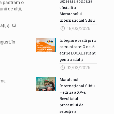
lansează aplicația
să păstrăm o
oficială a
ii de alții,
Maratonului
Internațional Sibiu
ți, și să
18/03/2026
Integrare reală prin
ugust, în
comunicare: O nouă
ediție LOCAL.Fluent
pentru adulți
02/03/2026
Maratonul
 mai
Internațional Sibiu
– ediția a XV‑a:
Rezultatul
procesului de
selecție a