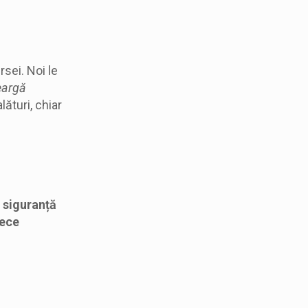
rsei. Noi le
eargă
lături, chiar
e siguranță
rece