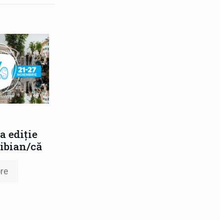
a ediție
sibian/că
re