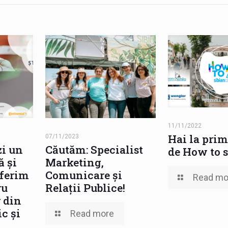
11/11/2022
Hai la prim
07/11/2023
zi un
Căutăm: Specialist
de How to 
ă și
Marketing,
ferim
Comunicare și
Read mo
ru
Relații Publice!
r din
c și
Read more