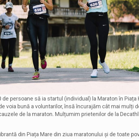
e persoane să ia startul (individual) la Maraton în Piața
e voia bună a voluntarilor, însă încurajăm cât mai mulți do
 cauzele de la maraton. Mulțumim prietenilor de la Decathl
ibrantă din Piața Mare din ziua maratonului și de toate pov