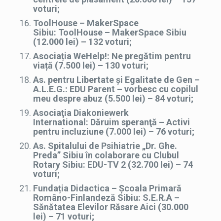
voturi;
ToolHouse – MakerSpace
Sibiu: ToolHouse – MakerSpace Sibiu
(12.000 lei) – 132 voturi;
Asociația WeHelp!: Ne pregătim pentru
viață (7.500 lei) – 130 voturi;
As. pentru Libertate și Egalitate de Gen –
A.L.E.G.: EDU Parent – vorbesc cu copilul
meu despre abuz (5.500 lei) – 84 voturi;
Asociaţia Diakoniewerk
International:
Dăruim speranţă – Activi
pentru incluziune (7.000 lei) – 76 voturi;
As. Spitalului de Psihiatrie „Dr. Ghe.
Preda” Sibiu în colaborare cu Clubul
Rotary Sibiu: EDU-TV 2 (32.700 lei) – 74
voturi;
Fundația Didactica – Școala Primară
Româno-Finlandeză Sibiu: S.E.R.A –
Sănătatea Elevilor Răsare Aici
(30.000
lei) – 71 voturi;