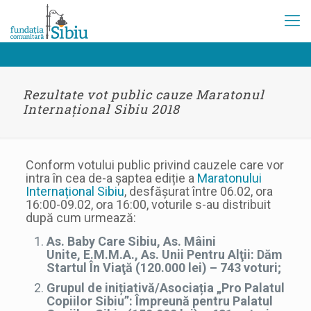
Rezultate vot public cauze Maratonul
Internațional Sibiu 2018
Conform votului public privind cauzele care vor
intra în cea de-a șaptea ediție a
Maratonului
Internațional Sibiu
, desfășurat între 06.02, ora
16:00-09.02, ora 16:00, voturile s-au distribuit
după cum urmează:
As. Baby Care Sibiu, As. Mâini
Unite, E.M.M.A., As. Unii Pentru Alţii: Dăm
Startul În Viaţă (120.000 lei) – 743 voturi;
Grupul de inițiativă/Asociația „Pro Palatul
Copiilor Sibiu”: Împreună pentru Palatul