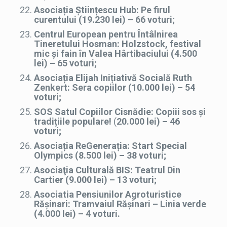
Asociația Științescu Hub:
Pe firul
curentului (19.230 lei) – 66 voturi;
Centrul European pentru Întâlnirea
Tineretului Hosman: Holzstock, festival
mic și fain în Valea Hârtibaciului (4.500
lei) – 65 voturi;
Asociația Elijah Inițiativă Socială Ruth
Zenkert: Sera copiilor (10.000 lei) – 54
voturi;
SOS Satul Copiilor Cisnădie: Copiii sos și
tradițiile populare!
(
20.000 lei) – 46
voturi;
Asociația ReGenerația: Start Special
Olympics (8.500 lei) – 38 voturi;
Asociaţia Culturală BIS: Teatrul Din
Cartier (9.000 lei) – 13 voturi;
Asociatia Pensiunilor Agroturistice
Rășinari: Tramvaiul Rășinari – Linia verde
(4.000 lei) – 4 voturi.