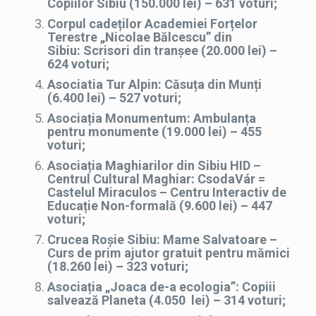
Copiilor Sibiu (150.000 lei) – 631 voturi;
Corpul cadeților Academiei Forțelor
Terestre „Nicolae Bălcescu” din
Sibiu: Scrisori din tranșee (20.000 lei) –
624 voturi;
Asociatia Tur Alpin: Căsuța din Munți
(6.400 lei) – 527 voturi;
Asociația Monumentum: Ambulanța
pentru monumente (19.000 lei) – 455
voturi;
Asociația Maghiarilor din Sibiu HID –
Centrul Cultural Maghiar: CsodaVár =
Castelul Miraculos – Centru Interactiv de
Educație Non-formală (9.600 lei) – 447
voturi;
Crucea Roșie Sibiu: Mame Salvatoare –
Curs de prim ajutor gratuit pentru mămici
(18.260 lei) – 323 voturi;
Asociația „Joaca de-a ecologia”: Copiii
salvează Planeta (4.050 lei) – 314 voturi;