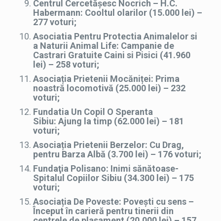
Centrul Cercetășesc Nocrich – H.C.
Habermann: Cooltul olarilor (15.000 lei) –
277 voturi;
Asociatia Pentru Protectia Animalelor si
a Naturii Animal Life: Campanie de
Castrari Gratuite Caini si Pisici
(41.960
lei) – 258
voturi;
Asociația Prietenii Mocăniței: Prima
noastră locomotivă (25.000 lei) – 232
voturi;
Fundatia Un Copil O Speranta
Sibiu: Ajung la timp (62.000 lei) – 181
voturi;
Asociația Prietenii Berzelor: Cu Drag,
pentru Barza Albă (3.700 lei) – 176 voturi;
Fundaţia Polisano: Inimi sănătoase-
Spitalul Copiilor Sibiu (34.300 lei) – 175
voturi;
Asociația De Poveste: Povești cu sens –
Început în carieră pentru tinerii din
centrele de plasament (20.000 lei) – 157