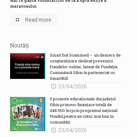
Hai în gașca voluntarilor de la a opta ediție a
maratonului
Read more
Noutăți
Smart but Scammed – un demers de
conștientizare dedicat prevenirii
fraudelor online, lansat de Fundația
Comunitară Sibiu în parteneriat cu
SmartBill
23/04/2026
5 proiecte educaționale din județul
Sibiu primesc finanțare totală de
248.500 lei prin programul național
Fondul pentru un viitor mai bun în
comunități
23/04/2026