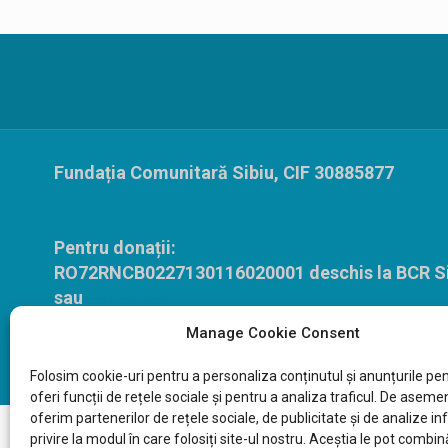
Fundația Comunitară Sibiu, CIF 30885877
Pentru donații:
RO72RNCB0227130116020001 deschis la BCR Si
sau
online aici
Manage Cookie Consent
Copyright ©2026 Fundația Comunitară Sibiu - To
Folosim cookie-uri pentru a
personaliza
conținutul
și
anunțurile
pen
oferi
funcții
de
rețele
sociale
și
pentru a
analiza
traficul. De asemen
oferim partenerilor de
rețele
sociale, de publicitate
și
de analize
in
privire
la
modul
în
care
folosiți
site-ul nostru.
Aceștia
le
pot
combin