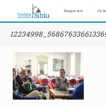
Despre noi
Ce f
12234998_56867633661336