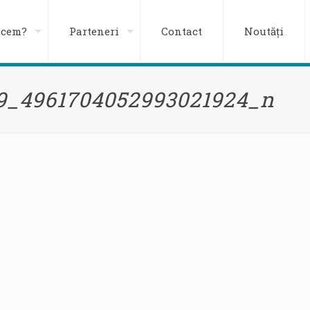
acem?
Parteneri
Contact
Noutăți
9_4961704052993021924_n