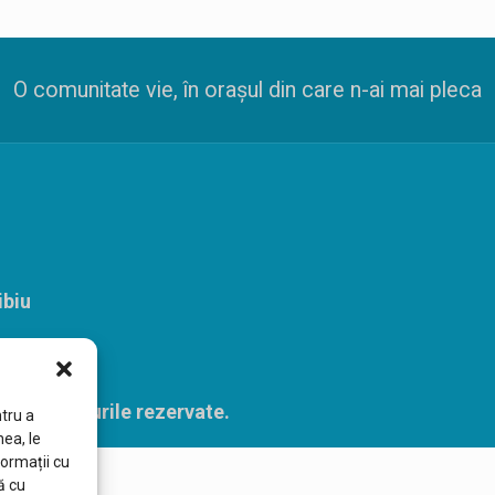
O comunitate vie, în orașul din care n-ai mai pleca
biu
ate drepturile rezervate.
tru a
ea, le
formații
cu
ă
cu