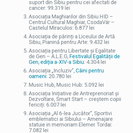
suport din Sibiu pentru cei afectati de
cancer: 99.319 lei
Asociația Maghiarilor din Sibiu HID –
Centrul Cultural Maghiar, CsodaVár –
Castelul Miraculos: 6.877 lei
Asociația de părinți a Liceului de Artă
Sibiu, Pianină pentru Arte: 9.432 lei
Asociația pentru Libertate și Egalitate
de Gen – A.L.E.G,
Festivalul Egalității de
Gen, ediția a-XIV-a Sibiu
: 4.304 lei
Asociația „Incluziv”,
Câini pentru
oameni
: 20.780 lei
Music Hub, Music Hub: 5.092 lei
Asociația Inițiative de Antreprenoriat și
Dezvoltare, Smart Start – creștem copii
fericiți: 6.007 lei
Asociația „Al 6-lea Jucător”, Sportivi
emblematici ai Sibiului – Amenajare
statuie in memoriam Elemer Tordai:
7.082 lei