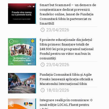
Smart but Scammed – un demers de
conștientizare dedicat prevenirii
fraudelor online, lansat de Fundația
Comunitară Sibiu în parteneriat cu
SmartBill
23/04/2026
5 proiecte educaționale din județul
Sibiu primesc finanțare totală de
248.500 lei prin programul național
Fondul pentru un viitor mai bun în
comunități
23/04/2026
Fundația Comunitară Sibiu și Agile
Freaks lansează aplicația oficială a
Maratonului Internațional Sibiu
18/03/2026
Integrare reală prin comunicare: O
nouă ediție LOCAL.Fluent pentru