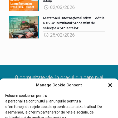
adulți
02/03/2026
Maratonul Internațional Sibiu – ediția
a XV‑a: Rezultatul procesului de
selecție a proiectelor
25/02/2026
O comunitate vie, în orașul din care n-ai
Manage Cookie Consent
mai pleca
Folosim cookie-uri pentru
a
personaliza
conținutul
și
anunțurile
pentru a
oferi
funcții
de
rețele
sociale
și
pentru a
analiza
traficul. De
Fundația Comunitară Sibiu, CIF 30885877
asemenea, le oferim partenerilor de
rețele
sociale, de
publicitate
și
de analize
informații
cu