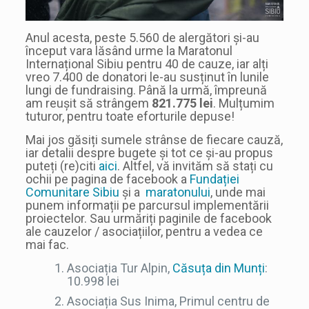
Anul acesta, peste 5.560 de alergători și-au
început vara lăsând urme la Maratonul
Internațional Sibiu pentru 40 de cauze, iar alți
vreo 7.400 de donatori le-au susținut în lunile
lungi de fundraising. Până la urmă, împreună
am reușit să strângem
821.775 lei
. Mulțumim
tuturor, pentru toate eforturile depuse!
Mai jos găsiți sumele strânse de fiecare cauză,
iar detalii despre bugete și tot ce și-au propus
puteți (re)citi
aici
. Altfel, vă invităm să stați cu
ochii pe pagina de facebook a
Fundației
Comunitare Sibiu
și a
maratonului
, unde mai
punem informații pe parcursul implementării
proiectelor. Sau urmăriți paginile de facebook
ale cauzelor / asociațiilor, pentru a vedea ce
mai fac.
Asociația Tur Alpin,
Căsuța din Munți
:
10.998 lei
Asociația Sus Inima, Primul centru de