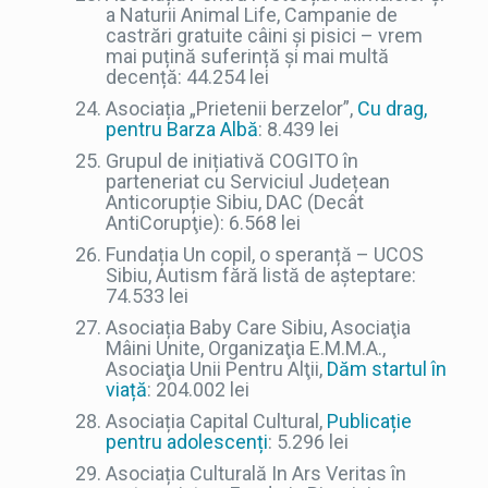
a Naturii Animal Life, Campanie de
castrări gratuite câini și pisici – vrem
mai puțină suferință și mai multă
decență: 44.254 lei
Asociația „Prietenii berzelor”,
Cu drag,
pentru Barza Albă
: 8.439 lei
Grupul de inițiativă COGITO în
parteneriat cu Serviciul Județean
Anticorupție Sibiu, DAC (Decât
AntiCorupţie): 6.568 lei
Fundația Un copil, o speranță – UCOS
Sibiu, Autism fără listă de așteptare:
74.533 lei
Asociația Baby Care Sibiu, Asociaţia
Mâini Unite, Organizaţia E.M.M.A.,
Asociaţia Unii Pentru Alţii,
Dăm startul în
viață
: 204.002 lei
Asociația Capital Cultural,
Publicație
pentru adolescenți
: 5.296 lei
Asociația Culturală In Ars Veritas în