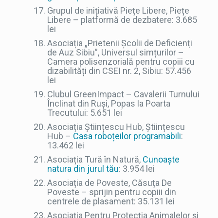
Grupul de inițiativă Piețe Libere, Piețe
Libere – platformă de dezbatere: 3.685
lei
Asociația „Prietenii Școlii de Deficienți
de Auz Sibiu”, Universul simțurilor –
Camera polisenzorială pentru copiii cu
dizabilități din CSEI nr. 2, Sibiu: 57.456
lei
Clubul GreenImpact – Cavalerii Turnului
Înclinat din Ruși, Popas la Poarta
Trecutului: 5.651 lei
Asociația Științescu Hub, Științescu
Hub –
Casa roboțeilor programabili
:
13.462 lei
Asociația Tură în Natură,
Cunoaște
natura din jurul tău
: 3.954 lei
Asociația de Poveste, Căsuța De
Poveste – sprijin pentru copiii din
centrele de plasament: 35.131 lei
Asociația Pentru Protecția Animalelor și