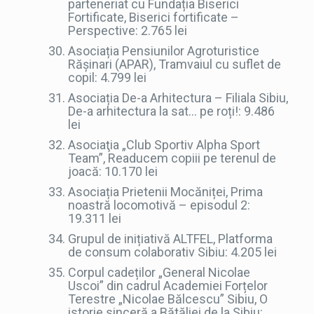
parteneriat cu Fundația Biserici
Fortificate, Biserici fortificate –
Perspective: 2.765 lei
Asociația Pensiunilor Agroturistice
Rășinari (APAR), Tramvaiul cu suflet de
copil: 4.799 lei
Asociația De-a Arhitectura – Filiala Sibiu,
De-a arhitectura la sat… pe roți!: 9.486
lei
Asociaţia „Club Sportiv Alpha Sport
Team”, Readucem copiii pe terenul de
joacă: 10.170 lei
Asociația Prietenii Mocăniței, Prima
noastră locomotivă – episodul 2:
19.311 lei
Grupul de inițiativă ALTFEL, Platforma
de consum colaborativ Sibiu: 4.205 lei
Corpul cadeților „General Nicolae
Uscoi” din cadrul Academiei Forțelor
Terestre „Nicolae Bălcescu” Sibiu, O
istorie sinceră a Bătăliei de la Sibiu: