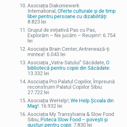
Asociația Diakoniewerk
International,
Oferte culturale și de timp
liber pentru persoane cu dizabilități
:
8.823 lei
Grupul de inițiativă Pas cu Pas,
Explorăm – Ne jucăm – Reușim!: 6.754
lei
Asociația Brain Center, Antrenează-ți
mintea!: 6.043 lei
Asociația „Vatra-Satului” Săcădate,
O
bibliotecă pentru copiii din Săcădate
:
13.332 lei
Asociația Pro Palatul Copiilor, Împreună
reconstruim Palatul Copiilor Sibiu:
27.722 lei
Asociația WeHelp!,
We Help Școala din
Mag!
: 16.932 lei
Asociația My Transylvania & Slow Food
Sibiu,
Poteca Slow Food – povești și
gusturi pentru copii
: 7.830 lei